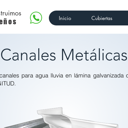
truimos
Inicio
Cubiertas
eños
Canales Metálicas
 canales para agua lluvia en lámina galvanizad
GITUD.